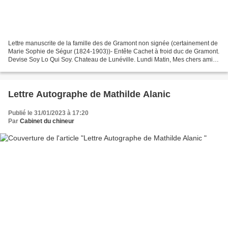
Lettre manuscrite de la famille des de Gramont non signée (certainement de
Marie Sophie de Ségur (1824-1903))- Entête Cachet à froid duc de Gramont.
Devise Soy Lo Qui Soy. Chateau de Lunéville. Lundi Matin, Mes chers amis
un mot seulement pour vous dire...
Lettre Autographe de Mathilde Alanic
Publié le 31/01/2023 à 17:20
Par
Cabinet du chineur