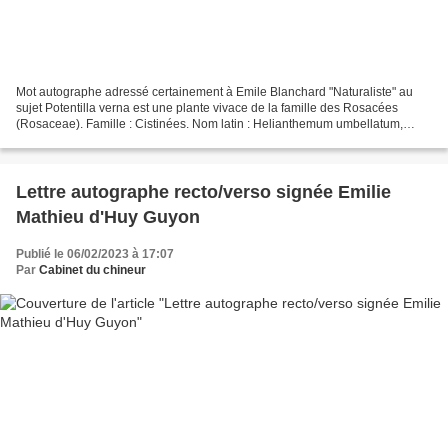
Mot autographe adressé certainement à Emile Blanchard "Naturaliste" au
sujet Potentilla verna est une plante vivace de la famille des Rosacées
(Rosaceae). Famille : Cistinées. Nom latin : Helianthemum umbellatum,
Cistus umbellatus, Halimium umbellatum....
Lettre autographe recto/verso signée Emilie
Mathieu d'Huy Guyon
Publié le 06/02/2023 à 17:07
Par
Cabinet du chineur