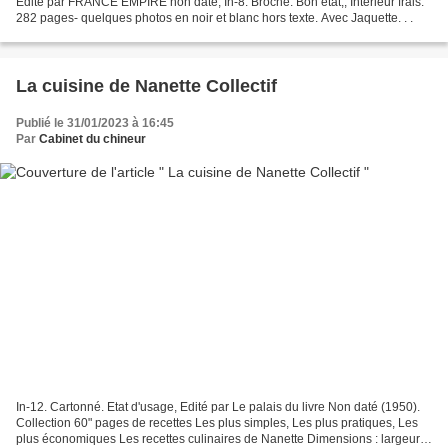
Edité par FRANCE EMPIRE non daté, In-8. Broché. Bon état,, Intérieur frais.
282 pages- quelques photos en noir et blanc hors texte. Avec Jaquette. . .
La cuisine de Nanette Collectif
Publié le 31/01/2023 à 16:45
Par
Cabinet du chineur
In-12. Cartonné. Etat d'usage, Edité par Le palais du livre Non daté (1950).
Collection 60" pages de recettes Les plus simples, Les plus pratiques, Les
plus économiques Les recettes culinaires de Nanette Dimensions : largeur