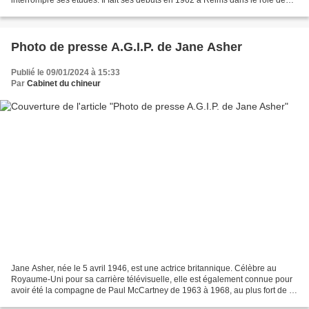
interrompre ses études. Il fait ses débuts en 1962 à Reims dans le rôle de
Dimitri. En 1963, il fait ses débuts...
Photo de presse A.G.I.P. de Jane Asher
Publié le 09/01/2024 à 15:33
Par
Cabinet du chineur
Jane Asher, née le 5 avril 1946, est une actrice britannique. Célèbre au
Royaume-Uni pour sa carrière télévisuelle, elle est également connue pour
avoir été la compagne de Paul McCartney de 1963 à 1968, au plus fort de la
Beatlemania. Bon état - Dimensions...