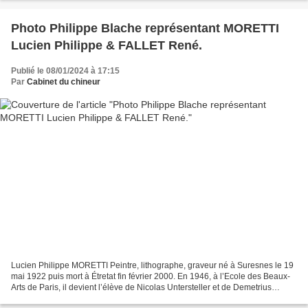
Photo Philippe Blache représentant ‎MORETTI
Lucien Philippe & FALLET René.‎
Publié le 08/01/2024 à 17:15
Par
Cabinet du chineur
Lucien Philippe MORETTI Peintre, lithographe, graveur né à Suresnes le 19
mai 1922 puis mort à Étretat fin février 2000. En 1946, à l’Ecole des Beaux-
Arts de Paris, il devient l’élève de Nicolas Untersteller et de Demetrius
Galanis ; nommé membre associé...