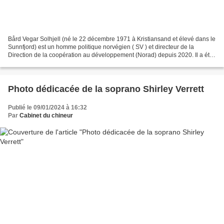
Bård Vegar Solhjell (né le 22 décembre 1971 à Kristiansand et élevé dans le
Sunnfjord) est un homme politique norvégien ( SV ) et directeur de la
Direction de la coopération au développement (Norad) depuis 2020. Il a été
ministre dans le deuxième gouvernement...
Photo dédicacée de la soprano Shirley Verrett
Publié le 09/01/2024 à 16:32
Par
Cabinet du chineur