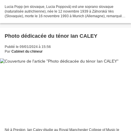
Lucia Popp (en slovaque, Lucia Poppová) est une soprano slovaque
(naturalisée autrichienne), née le 12 novembre 1939 à Záhorská Ves
(Slovaquie), morte le 16 novembre 1993 à Munich (Allemagne), remarquée
pour son timbre de voix, la qualité de ses aigus,...
Photo dédicacée du ténor Ian CALEY
Publié le 09/01/2024 à 15:56
Par
Cabinet du chineur
Né à Preston, Ian Caley étudie au Royal Manchester College of Music le