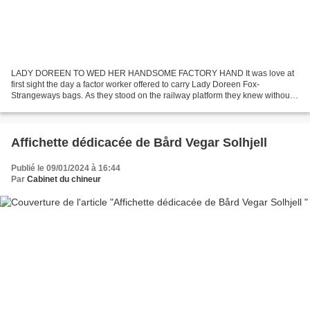
LADY DOREEN TO WED HER HANDSOME FACTORY HAND It was love at
first sight the day a factor worker offered to carry Lady Doreen Fox-
Strangeways bags. As they stood on the railway platform they knew without
speaking that they were meant for each other. And...
Affichette dédicacée de Bård Vegar Solhjell
Publié le 09/01/2024 à 16:44
Par
Cabinet du chineur