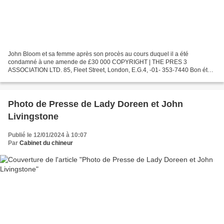
John Bloom et sa femme après son procès au cours duquel il a été
condamné à une amende de £30 000 COPYRIGHT | THE PRES 3
ASSOCIATION LTD. 85, Fleet Street, London, E.G.4, -01- 353-7440 Bon état -
Dimensions : 16 x 20 cm : Réf : 20240019
Photo de Presse de Lady Doreen et John
Livingstone
Publié le 12/01/2024 à 10:07
Par
Cabinet du chineur