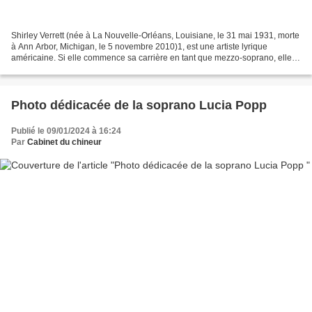
Shirley Verrett (née à La Nouvelle-Orléans, Louisiane, le 31 mai 1931, morte
à Ann Arbor, Michigan, le 5 novembre 2010)1, est une artiste lyrique
américaine. Si elle commence sa carrière en tant que mezzo-soprano, elle
se tourne progressivement vers des...
Photo dédicacée de la soprano Lucia Popp
Publié le 09/01/2024 à 16:24
Par
Cabinet du chineur