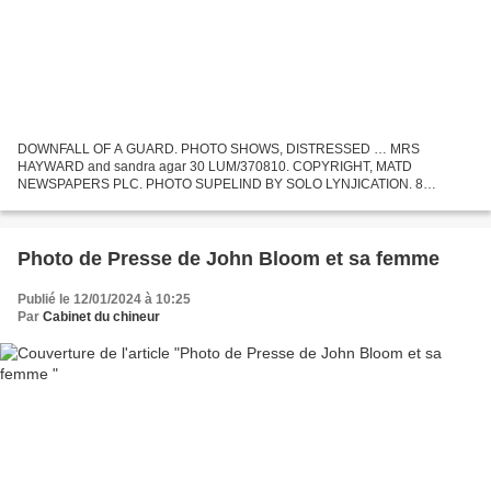
DOWNFALL OF A GUARD. PHOTO SHOWS, DISTRESSED … MRS
HAYWARD and sandra agar 30 LUM/370810. COPYRIGHT, MATD
NEWSPAPERS PLC. PHOTO SUPELIND BY SOLO LYNJICATION. 8
BOUVERIE STREET The. LONG. 583 9372 . Bon état - Dimensions : 17,5 x
24 cm - Réf : 2024002...
Photo de Presse de John Bloom et sa femme
Publié le 12/01/2024 à 10:25
Par
Cabinet du chineur