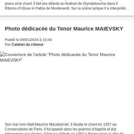
piano et le chant. Il fait ses débuts au festival de Glyndebourne dans Il
Ritorno d’Ulisse in Patria de Monteverdi. Sur la scène lyrique il a interprété
de nombreux rôles tels que...
Photo dédicacée du Tenor Maurice MAIEVSKY
Publié le 09/01/2024 à 15:44
Par
Cabinet du chineur
Son vrai nom était Maurice Macabanski. Il étudie le chant en 1957 au
Conservatoire de Paris. Il fut appelé dans les guerres d'Algérie et dut