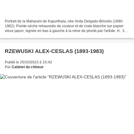
Portrait de la Maharani de Kapurthala, née Anita Delgado-Brionès (1890-
1962). Pointe-sèche rehaussée de couleur et de craie blanche sur papier
vieux japon, signée en bas à gauche à la mine de plomb par l'artiste. H.: 34
cm — L.: 27 cm. Historique: Anita...
RZEWUSKI ALEX-CESLAS (1893-1983)
Publié le 25/10/2023 à 15:42
Par
Cabinet du chineur