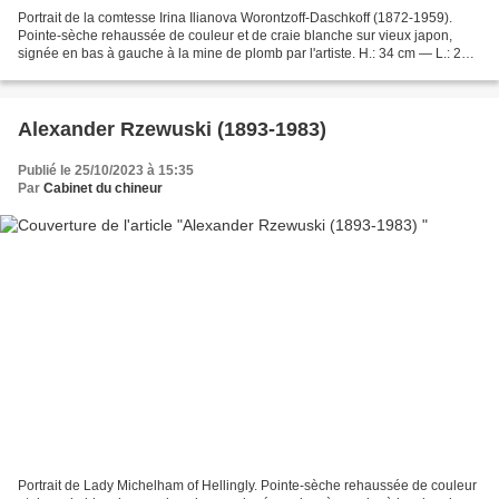
Portrait de la comtesse Irina Ilianova Worontzoff-Daschkoff (1872-1959).
Pointe-sèche rehaussée de couleur et de craie blanche sur vieux japon,
signée en bas à gauche à la mine de plomb par l'artiste. H.: 34 cm — L.: 27
cm. Historique: Historique: La...
Alexander Rzewuski (1893-1983)
Publié le 25/10/2023 à 15:35
Par
Cabinet du chineur
Portrait de Lady Michelham of Hellingly. Pointe-sèche rehaussée de couleur