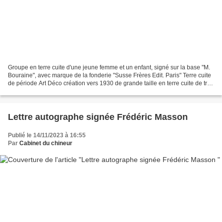
Groupe en terre cuite d'une jeune femme et un enfant, signé sur la base "M.
Bouraine", avec marque de la fonderie "Susse Frères Edit. Paris" Terre cuite
de période Art Déco création vers 1930 de grande taille en terre cuite de très
belle facture . Signature...
Lettre autographe signée Frédéric Masson
Publié le 14/11/2023 à 16:55
Par
Cabinet du chineur