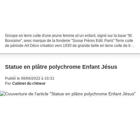
Groupe en terre cuite d'une jeune femme et un enfant, signé sur la base "M.
Bouraine", avec marque de la fonderie "Susse Frères Edit. Paris" Terre cuite
de période Art Déco création vers 1930 de grande taille en terre cuite de très
belle facture . Signature...
Statue en plâtre polychrome Enfant Jésus
Publié le 08/06/2022 à 10:31
Par
Cabinet du chineur