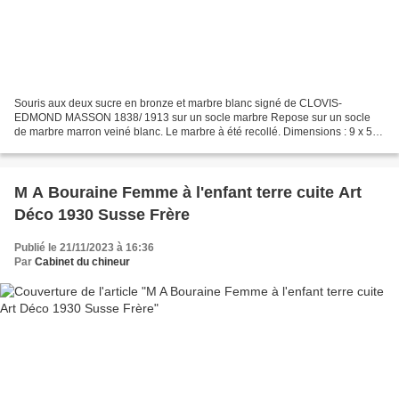
Souris aux deux sucre en bronze et marbre blanc signé de CLOVIS-
EDMOND MASSON 1838/ 1913 sur un socle marbre Repose sur un socle
de marbre marron veiné blanc. Le marbre à été recollé. Dimensions : 9 x 5,7
cm. Hauteur: 9 cm dont socle 1,5 cm. Epoque :...
M A Bouraine Femme à l'enfant terre cuite Art
Déco 1930 Susse Frère
Publié le 21/11/2023 à 16:36
Par
Cabinet du chineur