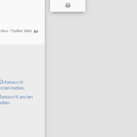
dou - 7 juillet 1863
anuscrit ancien
ndien.