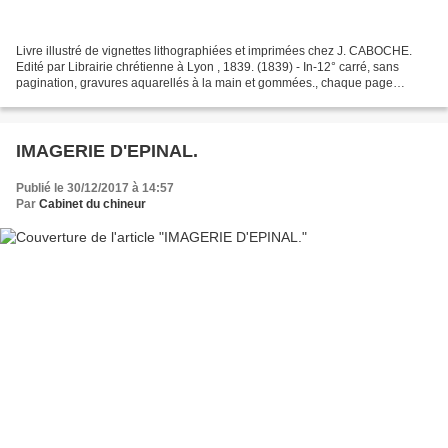
Livre illustré de vignettes lithographiées et imprimées chez J. CABOCHE.
Edité par Librairie chrétienne à Lyon , 1839. (1839) - In-12° carré, sans
pagination, gravures aquarellés à la main et gommées., chaque page
encadrée de motifs décoratifs souvent...
IMAGERIE D'EPINAL.
Publié le 30/12/2017 à 14:57
Par
Cabinet du chineur