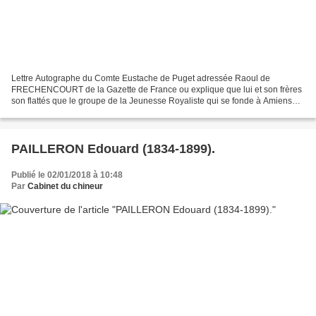
Lettre Autographe du Comte Eustache de Puget adressée Raoul de
FRECHENCOURT de la Gazette de France ou explique que lui et son frères
son flattés que le groupe de la Jeunesse Royaliste qui se fonde à Amiens
pense leurs offrir le titre de membres honoraires....
PAILLERON Edouard (1834-1899).
Publié le 02/01/2018 à 10:48
Par
Cabinet du chineur