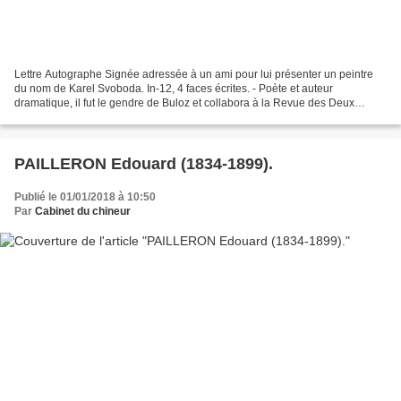
Lettre Autographe Signée adressée à un ami pour lui présenter un peintre
du nom de Karel Svoboda. In-12, 4 faces écrites. - Poète et auteur
dramatique, il fut le gendre de Buloz et collabora à la Revue des Deux
Mondes que dirigeait son beau-père. Ses...
PAILLERON Edouard (1834-1899).
Publié le 01/01/2018 à 10:50
Par
Cabinet du chineur