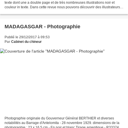
texte dont une a double page et de très nombreuses illustrations noir et
couleur in texte. Dans cette revue nous pouvons découvrir des illustrateurs
et écrivains célèbres :Très dessins...
MADAGASGAR - Photographie
Publié le 29/12/2017 à 09:53
Par
Cabinet du chineur
Photographie originale du Gouverneur Général BERTHIER et diverses
notabilités au Barrage d'Antelomita - 28 novembre 1929. dimensions de la
photographie : 23 x 16,5 cm - En noir et blanc Tirage argentique - R33374P