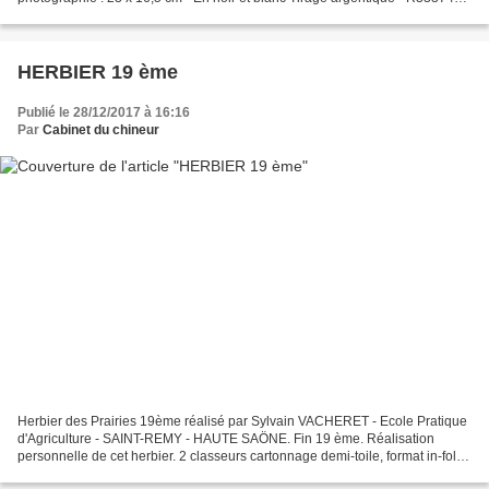
50
HERBIER 19 ème
Publié le 28/12/2017 à 16:16
Par
Cabinet du chineur
Herbier des Prairies 19ème réalisé par Sylvain VACHERET - Ecole Pratique
d'Agriculture - SAINT-REMY - HAUTE SAÖNE. Fin 19 ème. Réalisation
personnelle de cet herbier. 2 classeurs cartonnage demi-toile, format in-folio
46 x 30 cm, garnis de 280 chemises...