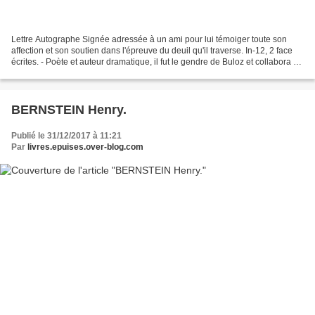
Lettre Autographe Signée adressée à un ami pour lui témoiger toute son
affection et son soutien dans l'épreuve du deuil qu'il traverse. In-12, 2 face
écrites. - Poète et auteur dramatique, il fut le gendre de Buloz et collabora à
la Revue des Deux Mondes...
BERNSTEIN Henry.
Publié le 31/12/2017 à 11:21
Par
livres.epuises.over-blog.com