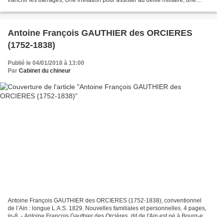
franchir les barrages, Une invitation pour assister au défilé militaire, une
invitation du Président de...
Antoine François GAUTHIER des ORCIERES
(1752-1838)
Publié le 04/01/2018 à 13:00
Par
Cabinet du chineur
Antoine François GAUTHIER des ORCIERES (1752-1838), conventionnel
de l’Ain : longue L.A.S. 1829. Nouvelles familiales et personnelles. 4 pages,
in-8. - Antoine François Gauthier des Orcières, dit de l'Ain est né à Bourg-en-