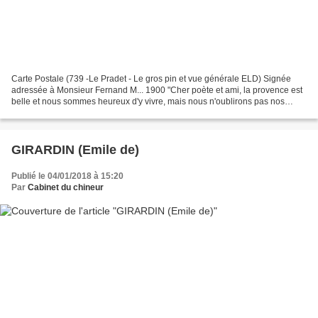
Carte Postale (739 -Le Pradet - Le gros pin et vue générale ELD) Signée
adressée à Monsieur Fernand M... 1900 "Cher poète et ami, la provence est
belle et nous sommes heureux d'y vivre, mais nous n'oublirons pas nos
amis. Affectuesement." - BE R15080...
GIRARDIN (Emile de)
Publié le 04/01/2018 à 15:20
Par
Cabinet du chineur