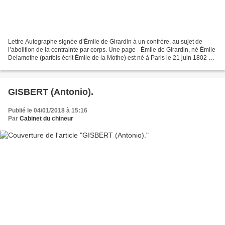
Lettre Autographe signée d’Émile de Girardin à un confrère, au sujet de
l’abolition de la contrainte par corps. Une page - Émile de Girardin, né Émile
Delamothe (parfois écrit Émile de la Mothe) est né à Paris le 21 juin 1802 et
mort à Paris le 27 avril...
GISBERT (Antonio).
Publié le 04/01/2018 à 15:16
Par
Cabinet du chineur