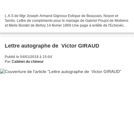
L.A.S de Mgr Joseph Armand Gignoux Evêque de Beauvais, Noyon et
Senlis. Lettre de compliments pour le mariage de Gabriel Poujol de Molliens
et Melle Boistel de Belloy 14 février 1869 Une page à entête de l'Echevéché
de BEAUVAIS - Joseph Armand Gignoux...
Lettre autographe de Victor GIRAUD
Publié le 04/01/2018 à 15:04
Par
Cabinet du chineur