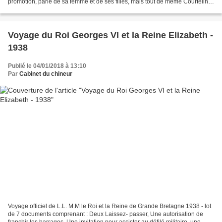
promotion, parle de sa femme et de ses filles, mais tout de même Courteline!
J'aime bien Courteline,...
Voyage du Roi Georges VI et la Reine Elizabeth -
1938
Publié le 04/01/2018 à 13:10
Par
Cabinet du chineur
Voyage officiel de L.L. M.M le Roi et la Reine de Grande Bretagne 1938 - lot
de 7 documents comprenant : Deux Laissez- passer, Une autorisation de