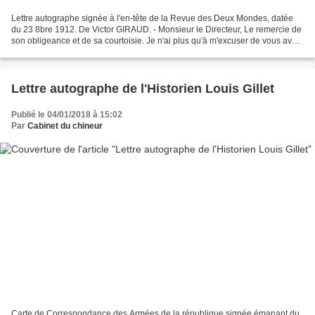
Lettre autographe signée à l'en-tête de la Revue des Deux Mondes, datée
du 23 8bre 1912. De Victor GIRAUD. - Monsieur le Directeur, Le remercie de
son obligeance et de sa courtoisie. Je n'ai plus qu'à m'excuser de vous avoir
encombré et importuné et de...
Lettre autographe de l'Historien Louis Gillet
Publié le 04/01/2018 à 15:02
Par
Cabinet du chineur
Carte de Correspondance des Armées de la république signée émanant du