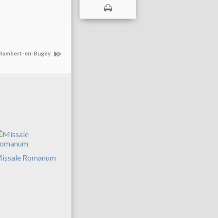
nt-Rambert-en-Bugey
issale Romanum