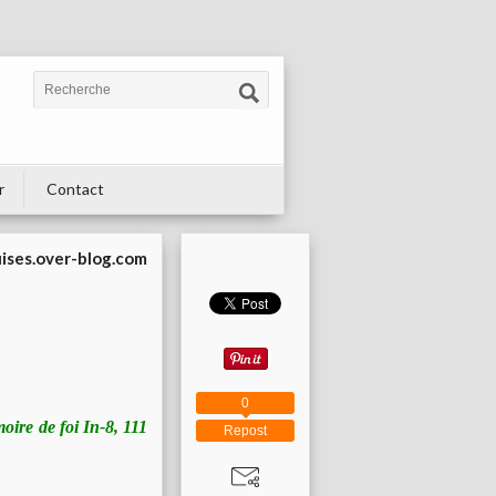
r
Contact
uises.over-blog.com
0
ire de foi In-8, 111
Repost