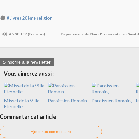
#Livres 20ème religion
ANGELIER (François)
Département de l'Ain - Pré-inventaire - Sai
S'inscrire à la newsletter
Vous aimerez aussi :
Missel de la Ville
Paroissien Romain
Paroissien Romain,
M
Eternelle
Commenter cet article
Ajouter un commentaire