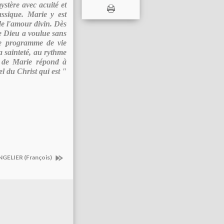
ystère avec acuité et
ssique. Marie y est
de l'amour divin. Dès
que Dieu a voulue sans
ble programme de vie
a sainteté, au rythme
re de Marie répond à
l du Christ qui est "
GELIER (François)