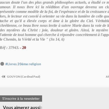
aucun doute l'un des plus grands philosophes actuels, a étudié ce m
amour. Il nous livre ici la réédition d'un ouvrage devenu un cla
présentée comme modèle de la foi, de l'espérance et de la croissance 
lors, le lecteur est convié à orienter sa vie dans la lumière de celle 
tache et qu'il a élevée corps et âme à la gloire du Ciel. Vérita
chrétienne, ce beau livre nous invite à suivre Marie dans la voie de l
des mystères du Christ : joie, douleur et gloire. Ainsi, le mystè
l'attente de tout homme qui cherche à répondre concrètement à l'appe
le Chemin, la Vérité et la Vie " (Jn 14, 6)
Réf : 37943.
- 20
#Livres 20ème religion
GOUYON (Cardinal Paul)
AN
S'inscrire à la newsletter
Vous aimerez aussi :