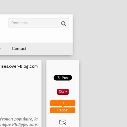
r
Contact
uises.over-blog.com
0
Repost
évotion populaire, la
nique Philippe, sans