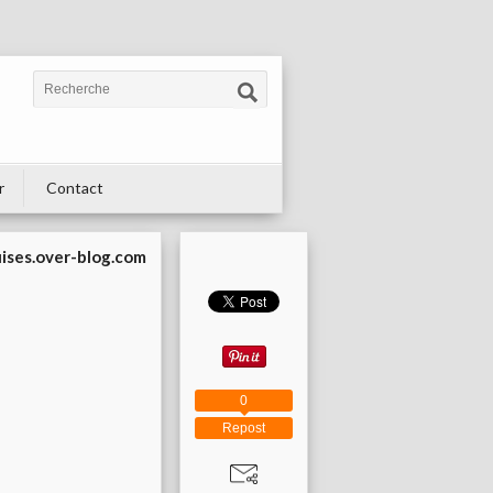
r
Contact
uises.over-blog.com
0
Repost