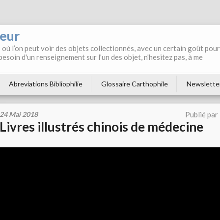
neur
où l’on peut voir des objets collectionnés, avec un certain goût pour
 besoin d'un renseignement sur l'un des objet, n'hesitez pas, à me
Abreviations Bibliophilie
Glossaire Carthophile
Newslette
24 Mai 2018
Publié par
Livres illustrés chinois de médecine