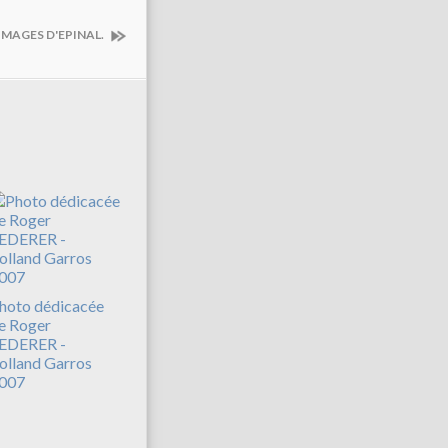
IMAGES D'EPINAL.
hoto dédicacée
e Roger
EDERER -
olland Garros
007