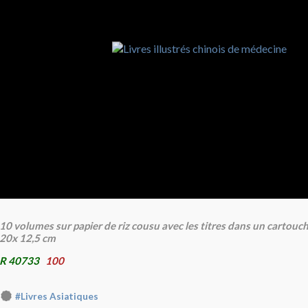
10 volumes sur papier de riz cousu avec les titres dans un cartouch
20x 12,5 cm
R 40733
100
#Livres Asiatiques