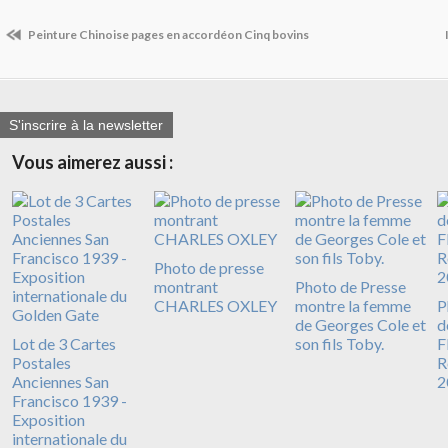
Peinture Chinoise pages en accordéon Cinq bovins
S'inscrire à la newsletter
Vous aimerez aussi :
Photo de presse
montrant
Photo de Presse
CHARLES OXLEY
montre la femme
P
de Georges Cole et
d
Lot de 3 Cartes
son fils Toby.
F
Postales
R
Anciennes San
2
Francisco 1939 -
Exposition
internationale du