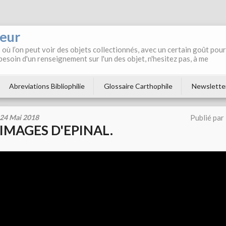
neur
où l’on peut voir des objets collectionnés, avec un certain goût pour
 besoin d'un renseignement sur l'un des objet, n'hesitez pas, à me
Abreviations Bibliophilie
Glossaire Carthophile
Newslette
24 Mai 2018
Publié par
IMAGES D'EPINAL.