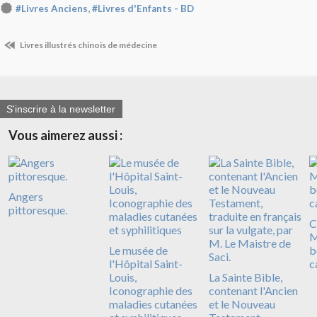
,
#Livres Anciens
#Livres d'Enfants - BD
Livres illustrés chinois de médecine
S'inscrire à la newsletter
Vous aimerez aussi :
Angers
pittoresque.
C
M
Le musée de
b
l'Hôpital Saint-
c
Louis,
La Sainte Bible,
Iconographie des
contenant l'Ancien
maladies cutanées
et le Nouveau