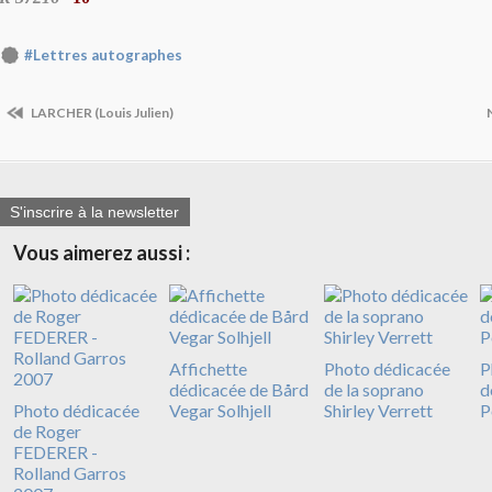
#Lettres autographes
LARCHER (Louis Julien)
S'inscrire à la newsletter
Vous aimerez aussi :
Affichette
Photo dédicacée
P
dédicacée de Bård
de la soprano
d
Photo dédicacée
Vegar Solhjell
Shirley Verrett
P
de Roger
FEDERER -
Rolland Garros