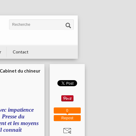
r
Contact
Cabinet du chineur
vec impatience
0
a Presse du
Repost
ent et les moyens
il connaît