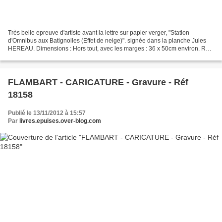
Très belle epreuve d'artiste avant la lettre sur papier verger, "Station
d'Omnibus aux Batignolles (Effet de neige)". signée dans la planche Jules
HEREAU. Dimensions : Hors tout, avec les marges : 36 x 50cm environ. Réf:
17867. - P250
FLAMBART - CARICATURE - Gravure - Réf
18158
Publié le 13/11/2012 à 15:57
Par
livres.epuises.over-blog.com