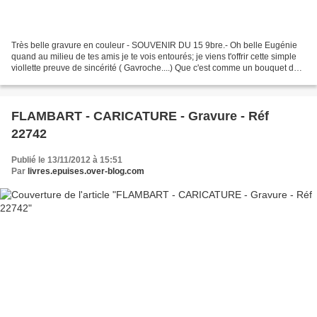
Très belle gravure en couleur - SOUVENIR DU 15 9bre.- Oh belle Eugénie
quand au milieu de tes amis je te vois entourés; je viens t'offrir cette simple
viollette preuve de sincérité ( Gavroche....) Que c'est comme un bouquet de
fleurs. 1870 Dimensions...
FLAMBART - CARICATURE - Gravure - Réf
22742
Publié le 13/11/2012 à 15:51
Par
livres.epuises.over-blog.com