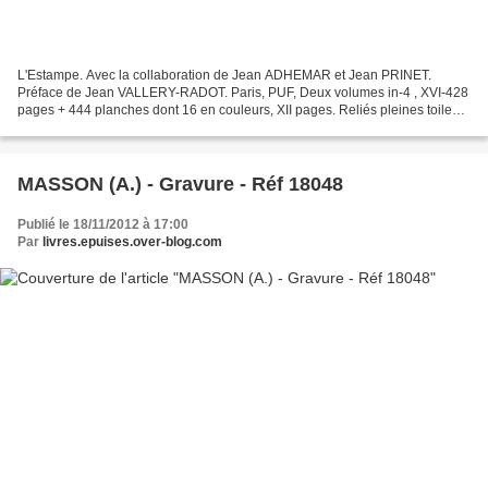
L'Estampe. Avec la collaboration de Jean ADHEMAR et Jean PRINET.
Préface de Jean VALLERY-RADOT. Paris, PUF, Deux volumes in-4 , XVI-428
pages + 444 planches dont 16 en couleurs, XII pages. Reliés pleines toiles
éditeur beige sous jaquette illustrée en...
MASSON (A.) - Gravure - Réf 18048
Publié le 18/11/2012 à 17:00
Par
livres.epuises.over-blog.com