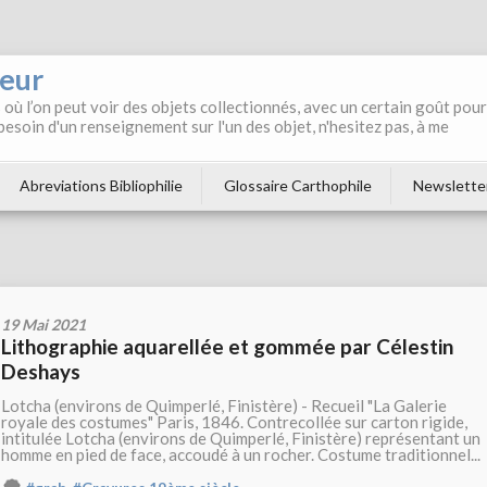
neur
où l’on peut voir des objets collectionnés, avec un certain goût pour
 besoin d'un renseignement sur l'un des objet, n'hesitez pas, à me
Abreviations Bibliophilie
Glossaire Carthophile
Newslette
19 Mai 2021
Lithographie aquarellée et gommée par Célestin
Deshays
Lotcha (environs de Quimperlé, Finistère) - Recueil "La Galerie
royale des costumes" Paris, 1846. Contrecollée sur carton rigide,
intitulée Lotcha (environs de Quimperlé, Finistère) représentant un
homme en pied de face, accoudé à un rocher. Costume traditionnel...