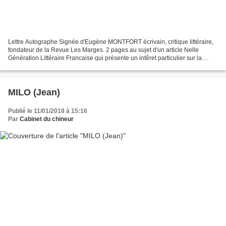
Lettre Autographe Signée d'Eugène MONTFORT écrivain, critique littéraire,
fondateur de la Revue Les Marges. 2 pages au sujet d'un article Nelle
Génération Littéraire Francaise qui présente un intêret particulier sur la
jeunesse littéraire. - R 32750...
MILO (Jean)
Publié le 11/01/2018 à 15:16
Par
Cabinet du chineur