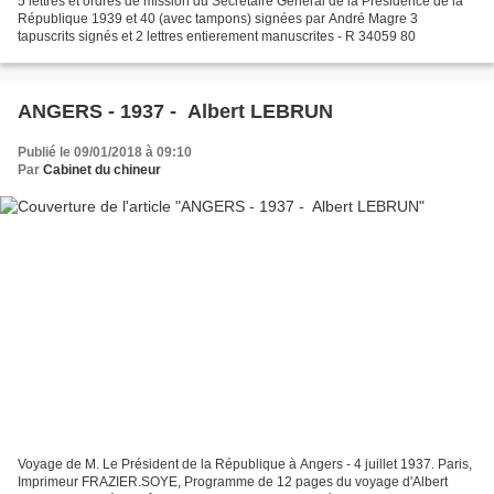
5 lettres et ordres de mission du Secrétaire Général de la Présidence de la
République 1939 et 40 (avec tampons) signées par André Magre 3
tapuscrits signés et 2 lettres entierement manuscrites - R 34059 80
ANGERS - 1937 - Albert LEBRUN
Publié le 09/01/2018 à 09:10
Par
Cabinet du chineur
Voyage de M. Le Président de la République à Angers - 4 juillet 1937. Paris,
Imprimeur FRAZIER.SOYE, Programme de 12 pages du voyage d'Albert