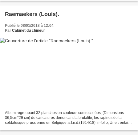
Raemaekers (Louis).
Publié le 08/01/2018 à 12:04
Par
Cabinet du chineur
Album regroupant 32 planches en couleurs contrecollées, (Dimensions
36,5cm*29 cm) de caricatures dénoncant la brutalité, les rapines de la
soldatesque prussienne en Belgique. s.l.n.d.(1914/18) In-folio, Une trentaine
de planches. Album relié en toile...