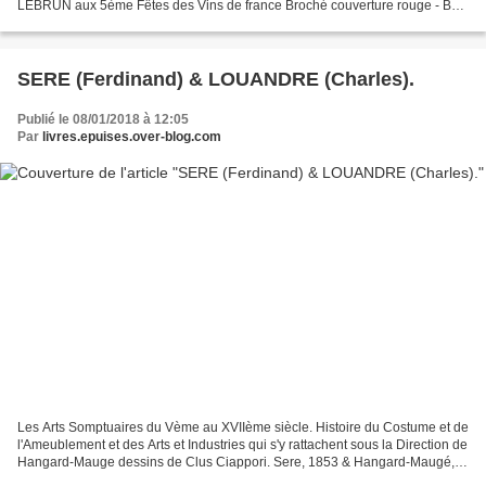
LEBRUN aux 5ème Fêtes des Vins de france Broché couverture rouge - Bon
état R 34008 30
SERE (Ferdinand) & LOUANDRE (Charles).
Publié le 08/01/2018 à 12:05
Par
livres.epuises.over-blog.com
Les Arts Somptuaires du Vème au XVIIème siècle. Histoire du Costume et de
l'Ameublement et des Arts et Industries qui s'y rattachent sous la Direction de
Hangard-Mauge dessins de Clus Ciappori. Sere, 1853 & Hangard-Maugé,
1858. 3 volumes In-4. Tom I (Texte...