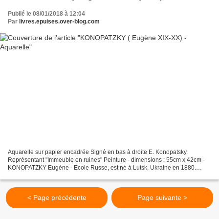
Publié le 08/01/2018 à 12:04
Par
livres.epuises.over-blog.com
Aquarelle sur papier encadrée Signé en bas à droite E. Konopatsky.
Représentant "Immeuble en ruines" Peinture - dimensions : 55cm x 42cm -
KONOPATZKY Eugène - Ecole Russe, est né à Lutsk, Ukraine en 1880.
Depuis 1910, il a participé à des expositions...
< Page précédente
Page suivante >