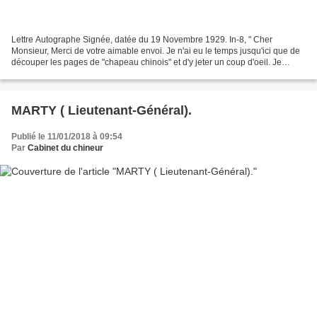
Lettre Autographe Signée, datée du 19 Novembre 1929. In-8, " Cher
Monsieur, Merci de votre aimable envoi. Je n'ai eu le temps jusqu'ici que de
découper les pages de "chapeau chinois" et d'y jeter un coup d'oeil. Je
m'expliquerai plus longuement au sujet...
MARTY ( Lieutenant-Général).
Publié le 11/01/2018 à 09:54
Par
Cabinet du chineur