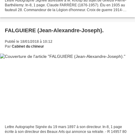
Lettre Autographe Signée adressée à M. Knosp au sujet de Gheusi Pierre-
Barthélemy: In-8, 1 page. Claude FARRÈRE (1876-1957). Élu en 1935 au
fauteuil 28. Commandeur de la Légion d'honneur. Croix de guerre 1914-
1918. Prédécesseur : Louis BARTHOU. Successeur...
FALGUIERE (Jean-Alexandre-Joseph).
Publié le 18/01/2018 à 10:12
Par
Cabinet du chineur
Lettre Autographe Signée du 19 mars 1897 à son directeur. In-8, 1 page
écrite à son directeur des Beaux Arts qui annonce sa retraite. - R 14957 80