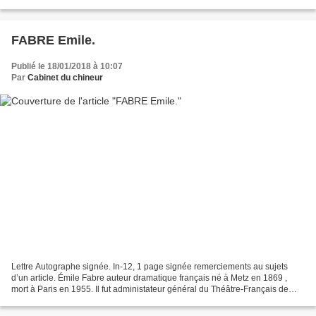
FABRE Emile.
Publié le 18/01/2018 à 10:07
Par
Cabinet du chineur
Lettre Autographe signée. In-12, 1 page signée remerciements au sujets
d’un article. Émile Fabre auteur dramatique français né à Metz en 1869 ,
mort à Paris en 1955. Il fut administateur général du Théâtre-Français de
1915 à 1936. Il avait été un des...