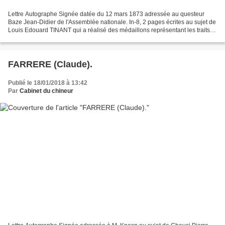
Lettre Autographe Signée datée du 12 mars 1873 adressée au questeur
Baze Jean-Didier de l'Assemblée nationale. In-8, 2 pages écrites au sujet de
Louis Edouard TINANT qui a réalisé des médaillons représentant les traits
de chaque délégué Jules FAVRE (1809-1880)....
FARRERE (Claude).
Publié le 18/01/2018 à 13:42
Par
Cabinet du chineur