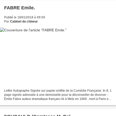
FABRE Emile.
Publié le 18/01/2018 à 09:59
Par
Cabinet du chineur
Lettre Autographe Signée sur papier entête de la Comédie Française. In-8, 1
page signée adressée à une demoiselle pour la déconseiller de divorcer. -
Émile Fabre auteur dramatique français né à Metz en 1869 , mort à Paris en
1955. Il fut administateur...