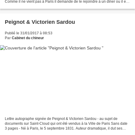
Comme il ne vient pas à Paris il demande de le rejoindre à un dîner ou il est
invité. 12 septembre - Né à Paris,...
Peignot & Victorien Sardou
Publié le 31/01/2017 à 08:53
Par
Cabinet du chineur
Lettre autographe signée de Peignot & Victorien Sardou - au sujet de
documents sur Saint-Cloud qui ont été vendus à la Ville de Paris Sans date
3 pages - Né à Paris, le 5 septembre 1831. Auteur dramatique, il dut ses
premiers succès à Virginie Déjazet...