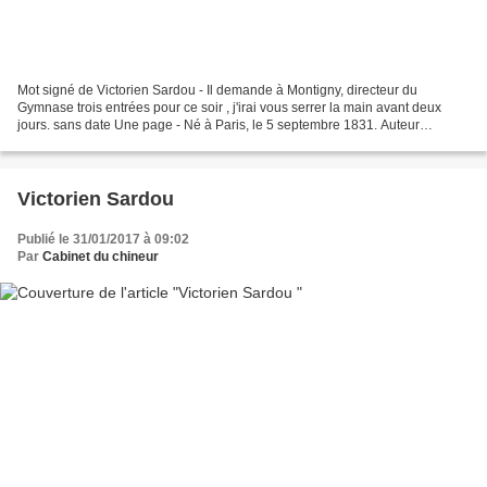
Mot signé de Victorien Sardou - Il demande à Montigny, directeur du
Gymnase trois entrées pour ce soir , j'irai vous serrer la main avant deux
jours. sans date Une page - Né à Paris, le 5 septembre 1831. Auteur
dramatique, il dut ses premiers succès à...
Victorien Sardou
Publié le 31/01/2017 à 09:02
Par
Cabinet du chineur