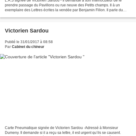
L.A.S signée de Victorien Sardou - Il demande à son interlocuteur de le
prendre passage du Pavillons ou rue neuve des Petits champs. Il à un
exemplaire des Lettres écrites la vendée par Benjamin Fillon. Il parle du
Cabinet de M. de Kock, Etc Louveciennes,...
Victorien Sardou
Publié le 31/01/2017 à 08:58
Par
Cabinet du chineur
Carte Pneumatique signée de Victorien Sardou -Adressé à Monsieur
Dumeny. Il demande si il a reçu sa lettre, il est urgent qu’ils se causent.