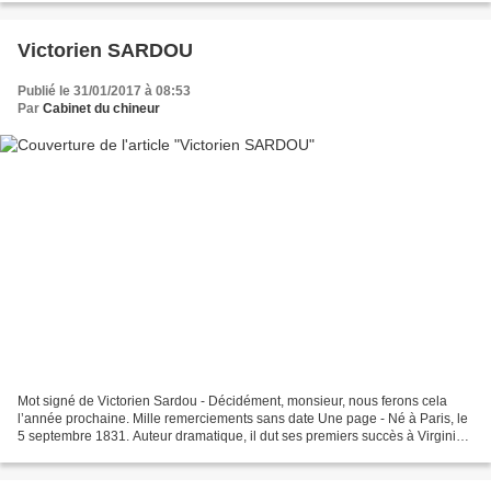
Victorien SARDOU
Publié le 31/01/2017 à 08:53
Par
Cabinet du chineur
Mot signé de Victorien Sardou - Décidément, monsieur, nous ferons cela
l’année prochaine. Mille remerciements sans date Une page - Né à Paris, le
5 septembre 1831. Auteur dramatique, il dut ses premiers succès à Virginie
Déjazet ; il écrivit un grand...