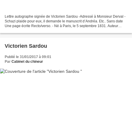
Lettre autographe signée de Victorien Sardou -Adressé à Monsieur Derval -
Schazi plaide pour eux, il demande le manuscrit d’Andréa. Etc.. Sans date
Une page écrite Recto/verso. - Né à Paris, le 5 septembre 1831. Auteur
dramatique, il dut ses premiers...
Victorien Sardou
Publié le 31/01/2017 à 09:01
Par
Cabinet du chineur