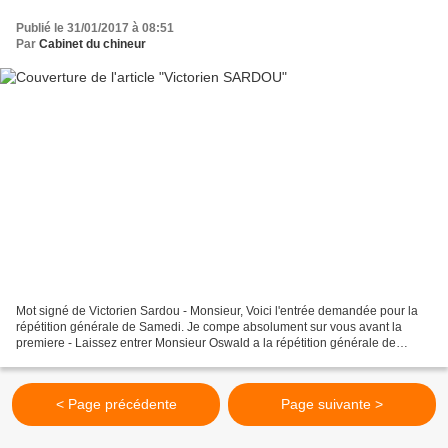
Publié le 31/01/2017 à 08:51
Par
Cabinet du chineur
Mot signé de Victorien Sardou - Monsieur, Voici l'entrée demandée pour la
répétition générale de Samedi. Je compe absolument sur vous avant la
premiere - Laissez entrer Monsieur Oswald a la répétition générale de
Samedi. sans date deux pags. - Né à Paris,...
< Page précédente
Page suivante >