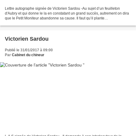
Lettre autographe signée de Victorien Sardou -Au sujet d’un feuilleton
d'Aubry et qui donne le la en constatant un grand succès, autrement on dira
que le Petit Moniteur abandonne sa cause. Il faut qu’il plante
vigoureusement le drapeau, etc. Sans date...
Victorien Sardou
Publié le 31/01/2017 à 09:00
Par
Cabinet du chineur