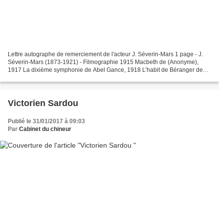
Lettre autographe de remerciement de l'acteur J. Séverin-Mars 1 page - J.
Séverin-Mars (1873-1921) - Filmographie 1915 Macbeth de (Anonyme),
1917 La dixième symphonie de Abel Gance, 1918 L’habit de Béranger de
Maurice Mariaud, 1918 Trois familles de Alexandre...
Victorien Sardou
Publié le 31/01/2017 à 09:03
Par
Cabinet du chineur