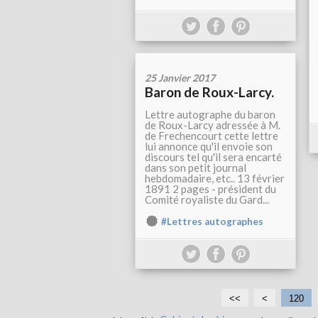
25 Janvier 2017
Baron de Roux-Larcy.
Lettre autographe du baron
de Roux-Larcy adressée à M.
de Frechencourt cette lettre
lui annonce qu'il envoie son
discours tel qu'il sera encarté
dans son petit journal
hebdomadaire, etc.. 13 février
1891 2 pages - président du
Comité royaliste du Gard...
#Lettres autographes
<<
<
1
1
120
0
1