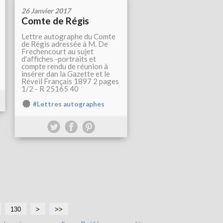
26 Janvier 2017
Comte de Régis
Lettre autographe du Comte
de Régis adressée à M. De
Frechencourt au sujet
d'affiches -portraits et
compte rendu de réunion à
insérer dan la Gazette et le
Réveil Français 1897 2 pages
1/2 - R 25165 40
#Lettres autographes
130
1
1
1
1
1
1
2
3
>
>>
4
5
6
7
8
9
0
0