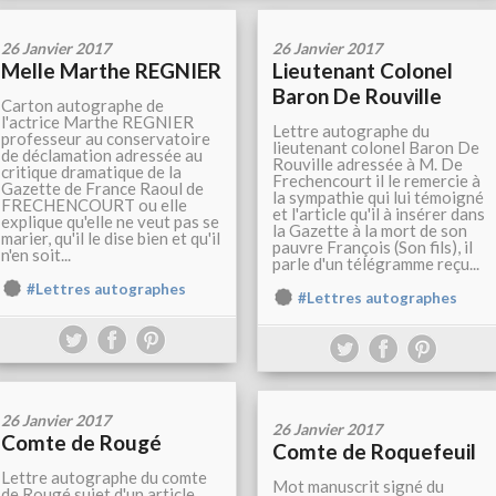
26 Janvier 2017
26 Janvier 2017
Melle Marthe REGNIER
Lieutenant Colonel
Baron De Rouville
Carton autographe de
l'actrice Marthe REGNIER
Lettre autographe du
professeur au conservatoire
lieutenant colonel Baron De
de déclamation adressée au
Rouville adressée à M. De
critique dramatique de la
Frechencourt il le remercie à
Gazette de France Raoul de
la sympathie qui lui témoigné
FRECHENCOURT ou elle
et l'article qu'il à insérer dans
explique qu'elle ne veut pas se
la Gazette à la mort de son
marier, qu'il le dise bien et qu'il
pauvre François (Son fils), il
n'en soit...
parle d'un télégramme reçu...
#Lettres autographes
#Lettres autographes
26 Janvier 2017
26 Janvier 2017
Comte de Rougé
Comte de Roquefeuil
Lettre autographe du comte
Mot manuscrit signé du
de Rougé sujet d'un article