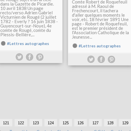
Comte Robert de Roquefeuil
dans la Gazette de Picardie.
adressé à M. Raoul de
10 avril 1838 Un page
Frechencourt, il tachera
recto/verso Adrien Gabriel
d'aller quelques moments le
Victurnien de Rougé (2 juillet
voir, etc. 18 février 1891 Une
1782 - Everly ? 16 juin 1838 -
page - Robert de Roquefeuil,
Guyencourt-sur-Noye), 4e
est le premier président de
comte de Rougé, comte du
l'Association Catholique de la
Plessis-Bellière,...
Jeunesse...
#Lettres autographes
#Lettres autographes
121
122
123
124
125
126
127
128
129