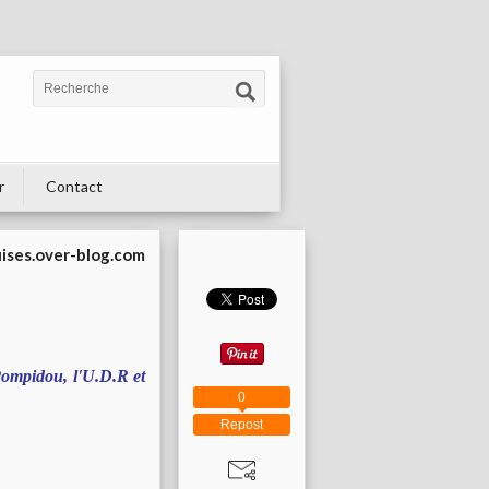
r
Contact
uises.over-blog.com
ompidou, l'U.D.R et
0
Repost