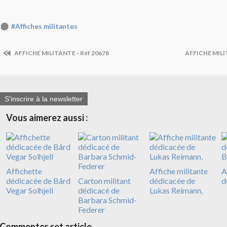
#Affiches militantes
AFFICHE MILITANTE - Réf 20678
AFFICHE MILI
S'inscrire à la newsletter
Vous aimerez aussi :
Affichette
Affiche militante
A
dédicacée de Bård
Carton militant
dédicacée de
d
Vegar Solhjell
dédicacé de
Lukas Reimann,
Barbara Schmid-
Federer
Commenter cet article