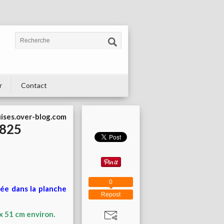
r
Contact
uises.over-blog.com
7825
0
ée dans la planche
Repost
 x 51 cm environ.