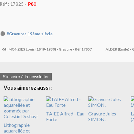
Réf :
17825 -
P80
#Gravures 19ème siècle
MONZIES Louis (1849-1930) - Gravure - Réf 17857
ALDER (Emile) - 
S'inscrire à la newsletter
Vous aimerez aussi :
TAIEE Alfred - Eau
Gravure Jules
L
Forte
SIMON.
(
Lithographie
aquarellée et