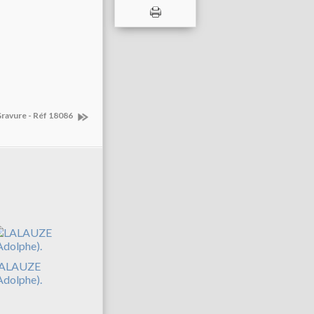
Gravure - Réf 18086
ALAUZE
Adolphe).