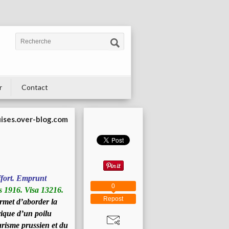
r
Contact
uises.over-blog.com
fort. Emprunt
0
 1916. Visa 13216.
Repost
ermet d’aborder la
rique d’un poilu
tarisme prussien et du