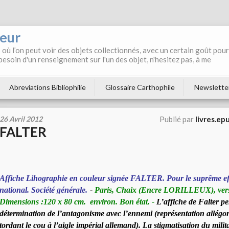
neur
où l’on peut voir des objets collectionnés, avec un certain goût pour
 besoin d'un renseignement sur l'un des objet, n'hesitez pas, à me
Abreviations Bibliophilie
Glossaire Carthophile
Newslette
26 Avril 2012
Publié par
livres.ep
FALTER
Affiche Lihographie en couleur signée FALTER. Pour le suprême ef
national. Société générale.
-
Paris, Chaix (Encre LORILLEUX), vers
Dimensions :120 x 80 cm. environ. Bon état.
-
L’affiche de Falter p
détermination de l’antagonisme avec l’ennemi (représentation allégo
tordant le cou à l’aigle impérial allemand). La stigmatisation du mili