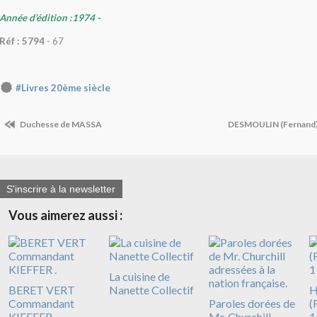
Année d’édition :1974 -
Réf : 5794
- 67
#Livres 20ème siècle
Duchesse de MASSA
DESMOULIN (Fernand) 
S'inscrire à la newsletter
Vous aimerez aussi :
La cuisine de
BERET VERT
Nanette Collectif
Commandant
Paroles dorées de
(
KIEFFER .
Mr. Churchill
1