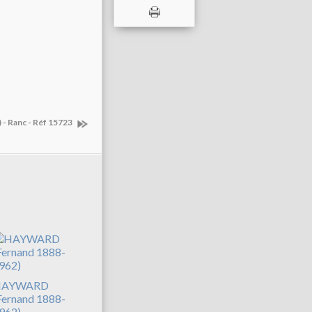
- Ranc - Réf 15723
HAYWARD
Fernand 1888-
962)