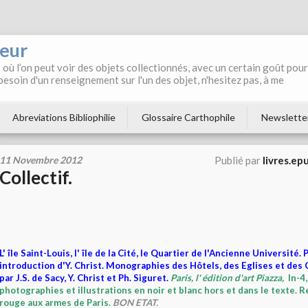
neur
où l’on peut voir des objets collectionnés, avec un certain goût pour
 besoin d'un renseignement sur l'un des objet, n'hesitez pas, à me
Abreviations Bibliophilie
Glossaire Carthophile
Newslette
11 Novembre 2012
Publié par
livres.ep
Collectif.
L' île Saint-Louis, l' île de la Cité, le Quartier de l'Ancienne Université.
introduction d'Y. Christ. Monographies des Hôtels, des Eglises et des
par J.S. de Sacy, Y. Christ et Ph. Siguret.
Paris, l' édition d'art Piazza,
In-4
photographies et illustrations en noir et blanc hors et dans le texte. Re
rouge aux armes de Paris.
BON ETAT.