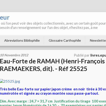
neur
où l’on peut voir des objets collectionnés, avec un certain goût pour
 besoin d'un renseignement sur l'un des objet, n'hesitez pas, à me
Abreviations Bibliophilie
Glossaire Carthophile
Newslette
10 Novembre 2012
Publié par
livres.ep
Eau-Forte de RAMAH (Henri-François
RAEMAEKERS, dit). - Réf 25525
Très belle Eau-forte sur papier japon crème en noir tirée à 30 
numérotée et signée au crayon montée sous passe-partout.
Dim. Avec marge : 24,7 × 31,7 cm Justification du tirage 100 exem
parpier Japon Numérotés de 1à 30 - 70 exemplaires sur papier 