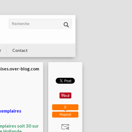
r
Contact
uises.over-blog.com
0
exemplaires
Repost
plaires soit 30 sur
de Hollande