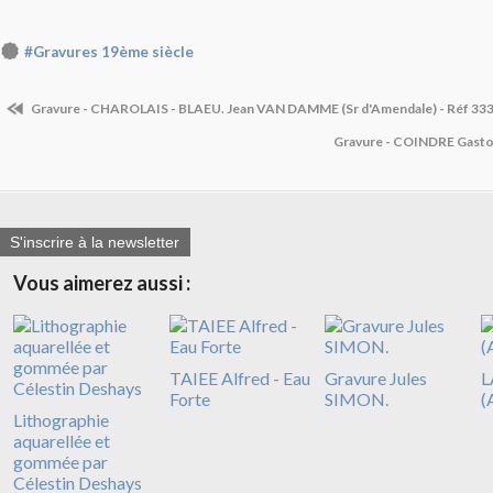
#Gravures 19ème siècle
Gravure - CHAROLAIS - BLAEU. Jean VAN DAMME (Sr d'Amendale) - Réf 33
Gravure - COINDRE Gaston
S'inscrire à la newsletter
Vous aimerez aussi :
TAIEE Alfred - Eau
Gravure Jules
L
Forte
SIMON.
(
Lithographie
aquarellée et
gommée par
Célestin Deshays