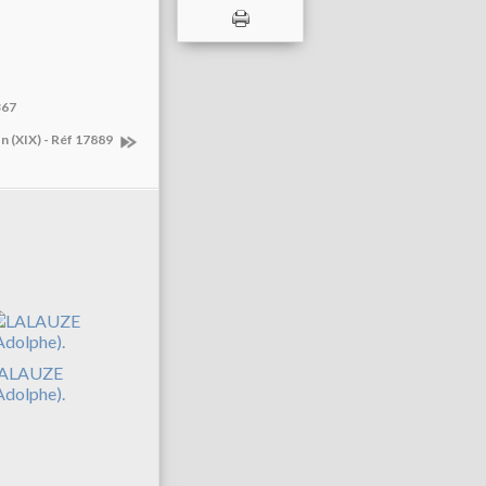
367
 (XIX) - Réf 17889
ALAUZE
Adolphe).