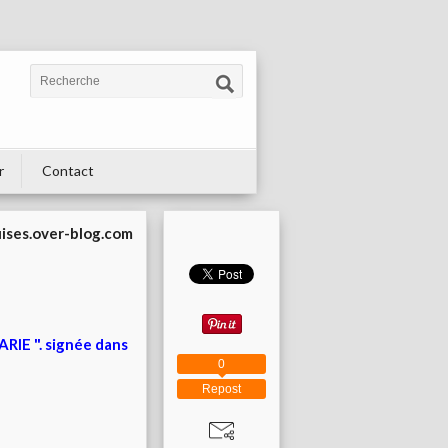
r
Contact
uises.over-blog.com
ARIE ". signée dans
0
Repost