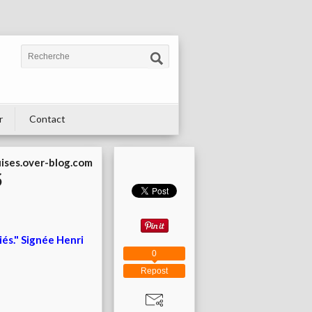
r
Contact
uises.over-blog.com
5
iés." Signée Henri
0
Repost