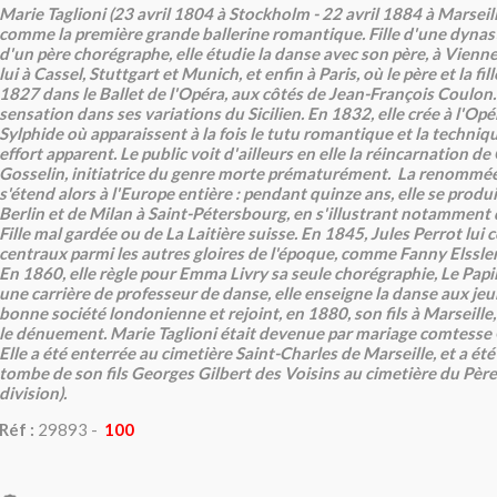
Marie Taglioni (23 avril 1804 à Stockholm - 22 avril 1884 à Marseil
comme la première grande ballerine romantique. Fille d'une dynas
d'un père chorégraphe, elle étudie la danse avec son père, à Vienne
lui à Cassel, Stuttgart et Munich, et enfin à Paris, où le père et la fi
1827 dans le Ballet de l'Opéra, aux côtés de Jean-François Coulon. E
sensation dans ses variations du Sicilien. En 1832, elle crée à l'Opér
Sylphide où apparaissent à la fois le tutu romantique et la techniq
effort apparent. Le public voit d'ailleurs en elle la réincarnation d
Gosselin, initiatrice du genre morte prématurément. La renommée d
s'étend alors à l'Europe entière : pendant quinze ans, elle se produ
Berlin et de Milan à Saint-Pétersbourg, en s'illustrant notamment 
Fille mal gardée ou de La Laitière suisse. En 1845, Jules Perrot lui c
centraux parmi les autres gloires de l'époque, comme Fanny Elssle
En 1860, elle règle pour Emma Livry sa seule chorégraphie, Le Papi
une carrière de professeur de danse, elle enseigne la danse aux jeun
bonne société londonienne et rejoint, en 1880, son fils à Marseille
le dénuement. Marie Taglioni était devenue par mariage comtesse G
Elle a été enterrée au cimetière Saint-Charles de Marseille, et a été
tombe de son fils Georges Gilbert des Voisins au cimetière du Pèr
division).
Réf :
29893 -
100