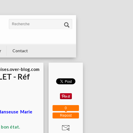
r
Contact
uises.over-blog.com
LET - Réf
0
a danseuse Marie
Repost
 bon état.