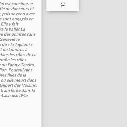
le) est considérée
tie de danseurs et
, puis se rend avec
lle sont engagés en
lle y fait
a le ballet La
ue des pointes sans
e Geneviève
e « la Taglioni »
it de Londres à
dans les rôles de La
onfie les rôles
r ou Fanny Cerrito.
llon. Poursuivant
es filles de la
, où elle meurt dans
ilbert des Voisins.
 transférée dans la
e-Lachaise (94e