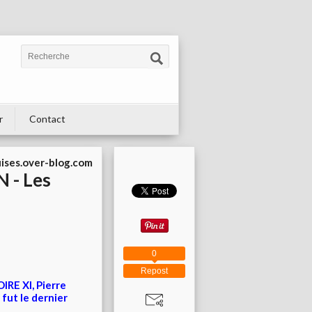
r
Contact
uises.over-blog.com
 - Les
0
Repost
IRE XI, Pierre
fut le dernier