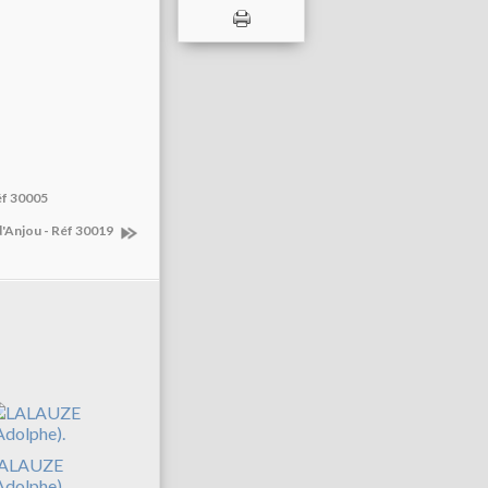
éf 30005
d'Anjou - Réf 30019
ALAUZE
Adolphe).