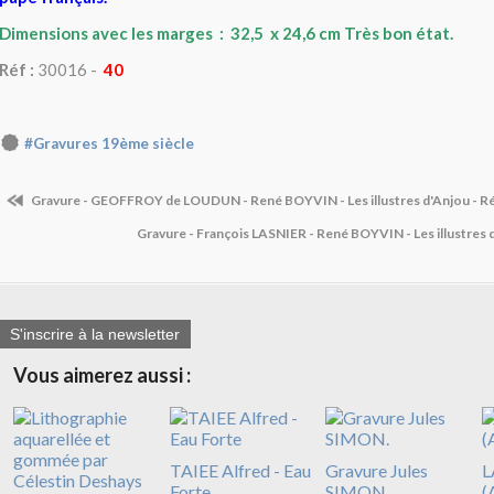
Dimensions avec les marges : 32,5 x 24,6 cm Très bon état.
Réf :
30016 -
40
#Gravures 19ème siècle
Gravure - GEOFFROY de LOUDUN - René BOYVIN - Les illustres d'Anjou - R
Gravure - François LASNIER - René BOYVIN - Les illustres 
S'inscrire à la newsletter
Vous aimerez aussi :
TAIEE Alfred - Eau
Gravure Jules
L
Forte
SIMON.
(