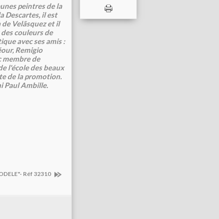
eunes peintres de la
 Descartes, il est
a de
Velãsquez et il
t des couleurs de
tique avec ses amis :
éour, Remigio
ic membre de
de l'école des beaux
cte de la promotion.
i Paul Ambille.
 MODELE"- Réf 32310