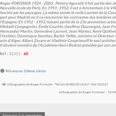
Roger FORISSIER 1924 - 2003. Peintre figuratif, il fait partie des J
Nouvelle école de Paris. En 1951- 1952, il est à Amsterdam à la Villa
fasciné par les paysages. La même année le voilà Lauréat de la Cas
part pour Madrid où il va rencontrer les contrastes des lumières e
l'Espagne. En 1952 - 1953, faisant partie de la 23e promotion artis
Mickaël Compagnion, Émile Courtin, Geoffroy Dauvergne, Jean Fr
Hernandez Martin, Geneviève Laurent, Jean Mamez, René Quilliv
l'Institut, Dominique Sanchez, Bachir Yellès, ministre et Directeur 
arts d'Alger, Albert Zavaro et Vladimir Couprianoff le seul archite
Il devient membre de l'Académie Henri Boitiat présidée par son am
Réf :
32311 -
60
#Gravures 20ème siècle
Lithographie de Roger Forissier -"NU AU BORD DE L'EAU"- Réf 323127
Lithographie de Roger Forissier - "LE
S'inscrire à la newsletter