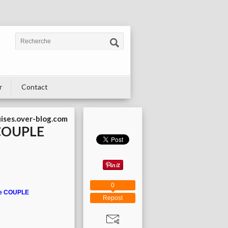
r
Contact
uises.over-blog.com
e COUPLE
0
"Le COUPLE
Repost