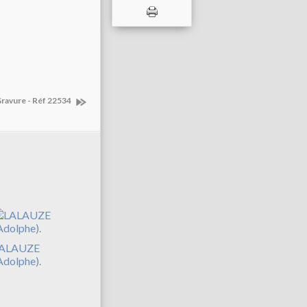
Gravure - Réf 22534
ALAUZE
Adolphe).