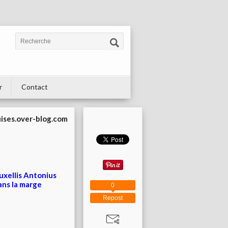
r
Contact
uises.over-blog.com
uxellis Antonius
ans la marge
0
Repost