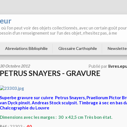
neur
où l’on peut voir des objets collectionnés, avec un certain goût pour
 besoin d'un renseignement sur l'un des objet, n'hesitez pas, à me
Abreviations Bibliophilie
Glossaire Carthophile
Newslette
30 Octobre 2012
Publié par
livres.ep
PETRUS SNAYERS - GRAVURE
Superbe gravure sur cuivre Petrus Snayers, Praeliorum Pictor Br
van Dyck pinxit. Andreas Stock sculpsit. Timbrage à sec en bas d
Chalcographie du Louvre
Dimensions avec les marges : 30 x 42,5 cm Très bon état.
Réf :
23303 -
40