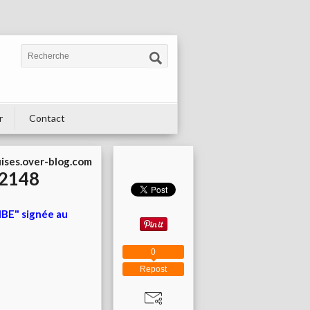
r
Contact
uises.over-blog.com
32148
MBE" signée au
0
Repost