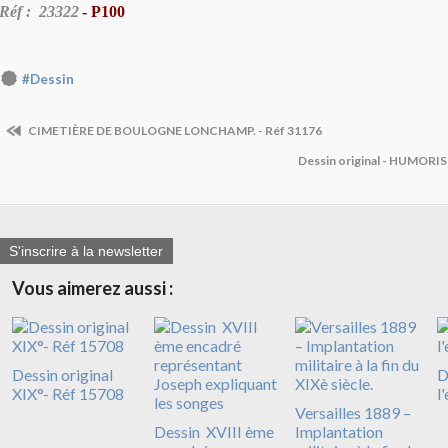
Réf : 23322
- P100
#Dessin
CIMETIÈRE DE BOULOGNE LONCHAMP. - Réf 31176
Dessin original - HUMORI
S'inscrire à la newsletter
Vous aimerez aussi :
Dessin original
D
XIX°- Réf 15708
l
Versailles 1889 –
Dessin XVIII ème
Implantation