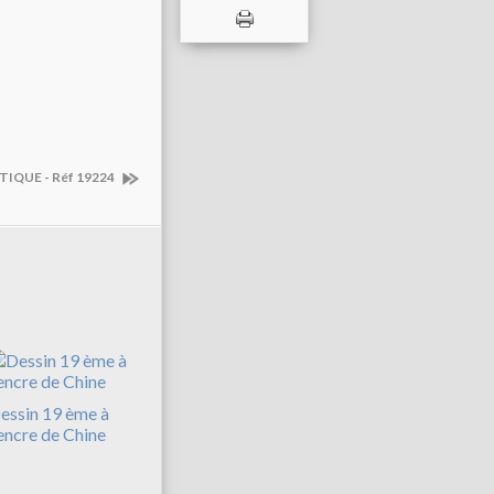
STIQUE - Réf 19224
essin 19 ème à
'encre de Chine