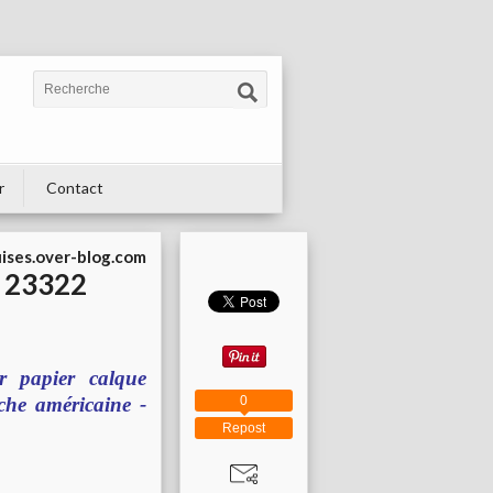
r
Contact
uises.over-blog.com
f 23322
r papier calque
che américaine -
0
Repost