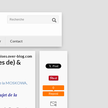
r
Contact
uises.over-blog.com
es de) &
0
Repost
jet de la