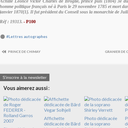
Achille Léonce Victor Charles de Broglie, prince puis (1804) 3e du
homme politique français né à Paris le 29 novembre 1785 et mort dan
janvier 1870[1]. Il fut président du Conseil sous la monarchie de Juill
Réf : 19313.
- P100
#Lettres autographes
PRINCE DE CHIMAY
GRANIER DE 
S'inscrire à la newsletter
Vous aimerez aussi :
Affichette
Photo dédicacée
P
dédicacée de Bård
de la soprano
d