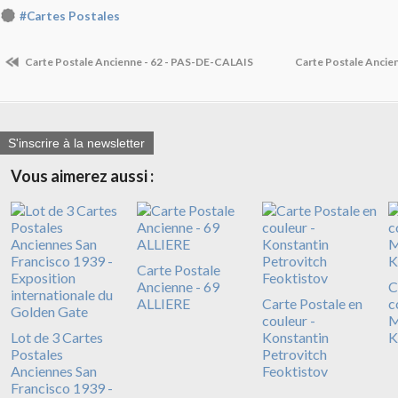
#Cartes Postales
Carte Postale Ancienne - 62 - PAS-DE-CALAIS
Carte Postale Ancie
S'inscrire à la newsletter
Vous aimerez aussi :
Carte Postale
Ancienne - 69
C
ALLIERE
Carte Postale en
c
couleur -
M
Lot de 3 Cartes
Konstantin
K
Postales
Petrovitch
Anciennes San
Feoktistov
Francisco 1939 -