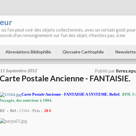
neur
où l’on peut voir des objets collectionnés, avec un certain goût pour
 besoin d'un renseignement sur l'un des objet, n'hesitez pas, à me
Abreviations Bibliophilie
Glossaire Carthophile
Newslette
11 Septembre 2012
Publié par
livres.ep
Carte Postale Ancienne - FANTAISIE.
Carte Postale Ancienne - FANTAISIE A SYSTEME. Relief.
RPH. S-
Voyagée, dos antérieur à 1904.
BE
-
Réf :
13564 -
Prix :
20
€