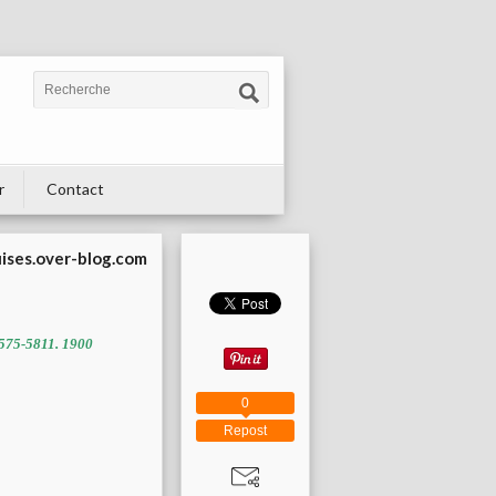
r
Contact
uises.over-blog.com
575-5811. 1900
0
Repost