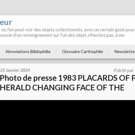
neur
où l’on peut voir des objets collectionnés, avec un certain goût pour
 besoin d'un renseignement sur l'un des objet, n'hesitez pas, à me
Abreviations Bibliophilie
Glossaire Carthophile
Newslette
15 Janvier 2024
Publié par
Photo de presse 1983 PLACARDS OF 
HERALD CHANGING FACE OF THE