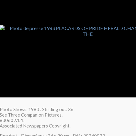
Photo Shows. 1983 : Striding out. 36.
See Three Companion Pictures.
830602/01.
Associated Newspapers Copyright.
Bon état - Dimensions : 24 x 20 cm - Réf : 20240023