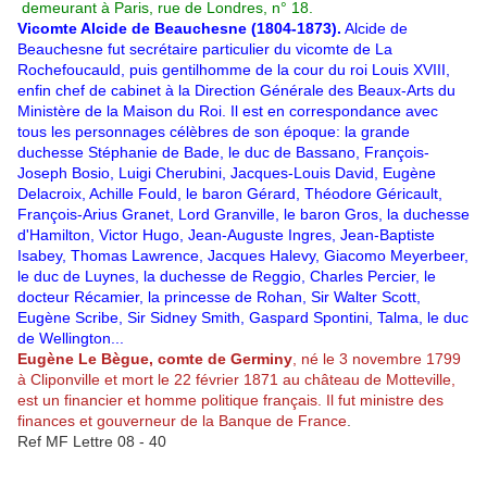
demeurant à Paris, rue de Londres, n° 18.
Vicomte Alcide de Beauchesne (1804-1873).
Alcide de
Beauchesne fut secrétaire particulier du vicomte de La
Rochefoucauld, puis gentilhomme de la cour du roi Louis XVIII,
enfin chef de cabinet à la Direction Générale des Beaux-Arts du
Ministère de la Maison du Roi. Il est en correspondance avec
tous les personnages célèbres de son époque: la grande
duchesse Stéphanie de Bade, le duc de Bassano, François-
Joseph Bosio, Luigi Cherubini, Jacques-Louis David, Eugène
Delacroix, Achille Fould, le baron Gérard, Théodore Géricault,
François-Arius Granet, Lord Granville, le baron Gros, la duchesse
d'Hamilton, Victor Hugo, Jean-Auguste Ingres, Jean-Baptiste
Isabey, Thomas Lawrence, Jacques Halevy, Giacomo Meyerbeer,
le duc de Luynes, la duchesse de Reggio, Charles Percier, le
docteur Récamier, la princesse de Rohan, Sir Walter Scott,
Eugène Scribe, Sir Sidney Smith, Gaspard Spontini, Talma, le duc
de Wellington...
Eugène Le Bègue
,
comte de Germiny
, né le 3 novembre 1799
à Cliponville et mort le 22 février 1871 au château de Motteville,
est un financier et homme politique français. Il fut ministre des
finances et gouverneur de la Banque de France
.
Ref MF Lettre 08 - 40