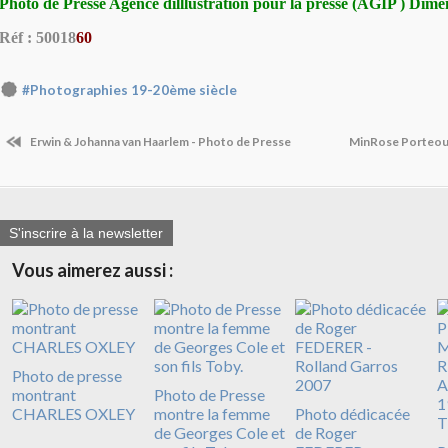
Photo de Presse Agence dilllustration pour la presse (AGIP ) Dime
Réf : 50018
60
#Photographies 19-20ème siècle
Erwin & Johanna van Haarlem - Photo de Presse
MinRose Porteou
S'inscrire à la newsletter
Vous aimerez aussi :
Photo de presse
montrant
Photo de Presse
CHARLES OXLEY
montre la femme
Photo dédicacée
de Georges Cole et
de Roger