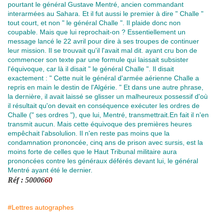
pourtant le général Gustave Mentré, ancien commandant
interarmées au Sahara. Et il fut aussi le premier à dire " Challe "
tout court, et non " le général Challe ". Il plaide donc non
coupable. Mais que lui reprochait-on ? Essentiellement un
message lancé le 22 avril pour dire à ses troupes de continuer
leur mission. Il se trouvait qu'il l'avait mal dit. ayant cru bon de
commencer son texte par une formule qui laissait subsister
l'équivoque, car là il disait " le général Challe ". Il disait
exactement : " Cette nuit le général d'armée aérienne Challe a
repris en main le destin de l'Algérie. " Et dans une autre phrase,
la dernière, il avait laissé se glisser un malheureux possessif d'où
il résultait qu'on devait en conséquence exécuter les ordres de
Challe (" ses ordres "), que lui, Mentré, transmettrait.En fait il n'en
transmit aucun. Mais cette équivoque des premières heures
empêchait l'absolulion. Il n'en reste pas moins que la
condamnation prononcée, cinq ans de prison avec sursis, est la
moins forte de celles que le Haut Tribunal militaire aura
prononcées contre les généraux déférés devant lui, le général
Mentré ayant été le dernier.
Réf : 50006
60
#Lettres autographes