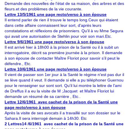
Demande des nouvelles de l’état de sa maison, des arbres et des
fleurs.et des problèmes de la vie courante.
Lettre 13/5/1961 une page recto/verso à son épouse
Il entend parler de rien il trouve le temps long.Ceux qui étaient
dans cette affaire connaissent leur sort, d'après leurs
constatations et réflexions de prisonniers. Qu'il à vu Mme Segura
qui avait une autorisation de Stehlin pour voir son mari.Etc.
Lettre 9/6/1961 une page recto/verso à son épouse
Il est arrivé hier à 18h00 à la prison de la Santé ou il à subit un
interrogatoire, décrit sa première journée à la prison. Il demande
à son épouse de contacter Maître Floriot pour savoir s’il peut le
défendre., Etc.
Lettre 10/6/1961 une page recto/verso à son épouse
Il vient de passer son 1er jour à la Santé le régime n'est pas dur il
se lève quand il veut. Il demande si elle a pu téléphoner Guernou
pour le renseigner sur sont sort. Qu'il lui montre la lettre de l'ami
de Dreffus il a eu la visite de M ;Jacquet et Maître Floriot lui
demande un résumé de sa carrière , Etc..
Lettre 12/6/1961 avec cachet de la prison de la Santé une
page recto/verso à son épouse
Après la visite de ses avocats il a travaillé sur son dossier sur le
Sahara.Il sera interrogé demain à 14h30. Etc
2 Lettres14 /6/1961 avec cachet de la prison de la Santé une