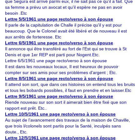
que Segura est arrivé parmi eux, il ne sait pas ce qu'il a fait. Que
sa femme a prévu un avocat et qu'il espère ne pas en avoir
besoin .Etc
Lettre 5/5/1961 une page recto/verso à son épouse
Il parle de la capitulation de Challe il précise qu'il y est pour
beaucoup. Que le Colonel avait été libéré et de nouveau il est
aux arrêts de forteresse. Etc
Lettre 6/5/1961 une page recto/verso à son épouse
Il annonce qui être transféré au fort de l'Est qui se trouve à St
Denis et que 1er REP est parti pour Nogent.Etc.
Lettre 6/5/1961 une page recto/verso à son épouse
Il est dans les nouveaux locaux, Il est heureux de pouvoir
compter sur ses amis pour ses problèmes d'argent ; Etc.
Lettre 8/5/1961 une page recto/verso à son épouse
Il attend son sort, que dans ces histoires on entend tous les bruits
et tous les bobards possibles, il faut en prendre et en laisser.Etc
Lettre 9/5/1961 une page recto/verso à son épouse
Riende nouveau sur son sort il aimerait bien être fixé que son
rapport est prêt. Etc..
Lettre 10/5/1961 une page recto/verso à son épouse
Au sujet de l’avancement des travaux de la maison de Chaville,
que trois l/colonels sont partis pour la Santé, inculpés sans
doute., Etc.
Lettre 12/5/1961 une page recto/verso à son épouse