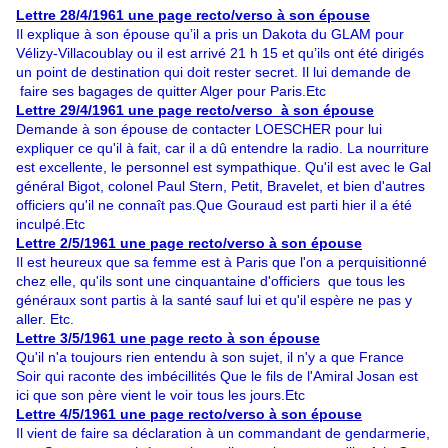
Lettre 28/4/1961 une page recto/verso à son épouse
Il explique à son épouse qu’il a pris un Dakota du GLAM pour
Vélizy-Villacoublay ou il est arrivé 21 h 15 et qu’ils ont été dirigés
un point de destination qui doit rester secret. Il lui demande de
faire ses bagages de quitter Alger pour Paris.Etc
Lettre 29/4/1961 une page recto/verso à son épouse
Demande à son épouse de contacter LOESCHER pour lui
expliquer ce qu'il à fait, car il a dû entendre la radio. La nourriture
est excellente, le personnel est sympathique. Qu'il est avec le Gal
général Bigot, colonel Paul Stern, Petit, Bravelet, et bien d'autres
officiers qu'il ne connaît pas.Que Gouraud est parti hier il a été
inculpé.Etc
Lettre 2/5/1961 une page recto/verso à son épouse
Il est heureux que sa femme est à Paris que l'on a perquisitionné
chez elle, qu'ils sont une cinquantaine d'officiers que tous les
généraux sont partis à la santé sauf lui et qu'il espère ne pas y
aller. Etc.
Lettre 3/5/1961 une page recto à son épouse
Qu'il n'a toujours rien entendu à son sujet, il n'y a que France
Soir qui raconte des imbécillités Que le fils de l'Amiral Josan est
ici que son père vient le voir tous les jours.Etc
Lettre 4/5/1961 une page recto/verso à son épouse
Il vient de faire sa déclaration à un commandant de gendarmerie,