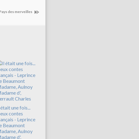
 Pays des merveilles
 était une fois...
ieux contes
rançais‎ - Leprince
e Beaumont
adame, Aulnoy
adame d',