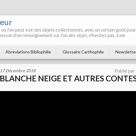
neur
où l’on peut voir des objets collectionnés, avec un certain goût pour
 besoin d'un renseignement sur l'un des objet, n'hesitez pas, à me
Abreviations Bibliophilie
Glossaire Carthophile
Newslette
17 Décembre 2018
Publié par
BLANCHE NEIGE ET AUTRES CONTE