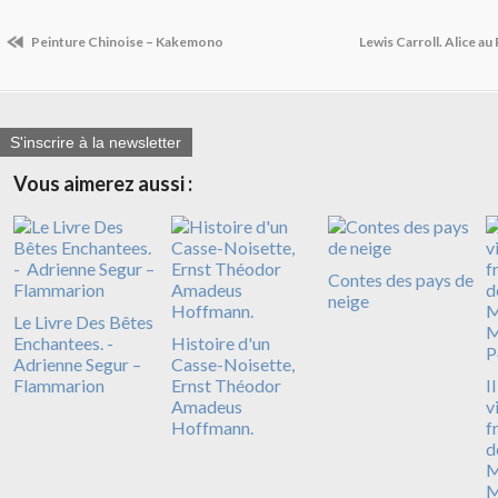
Peinture Chinoise – Kakemono
Lewis Carroll. Alice au
S'inscrire à la newsletter
Vous aimerez aussi :
Contes des pays de
neige
Le Livre Des Bêtes
Enchantees. -
Histoire d'un
Adrienne Segur –
Casse-Noisette,
Flammarion
Ernst Théodor
Il
Amadeus
v
Hoffmann.
f
d
M
M