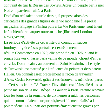
contraint de fuir la Russie des Soviets. Après un périple par la mer
Noire, il parvient, ruiné, à Paris.
Doté d'un réel talent pour le dessin, il propose alors des
caricatures des grandes figures de la vie mondaine à la presse
magazine. Engagé à Fémina puis à La Vie Parisienne, sont talent
le fait bientôt remarquer outre-manche (Illustrated London
News,Sketch).
La période d'activité de cet artiste qui connut un succès
foudroyant grâce à ses portraits est extrêmement
réduite.Commencée en 1920, elle prend fin en 1926, quand le
prince Rzewuski, lassé parla vanité de ce monde, choisit d'entrer
chez les Dominicains, au couvent de Saint-Maximin… Le style
de Rzewuski est marqué par l'influence du peintre et dessinateur
Helleu. On connaît assez précisément la façon de travailler
d'Alex-Ceslas Rzewuski, grâce à ses émouvants mémoires, parus
au Cerf sous le titre "À Travers l'invisible cristal".Installé dans sa
petite maison de la rue Théophile Gautier, à Paris, l'artiste recevait
tous les jours de la semaine, de dix heures à midi, les personnes
qui lui commandaient leur portrait,invariablement réalisé à la
pointe sèche. La plupart des portraits étaient ensuite gravés par