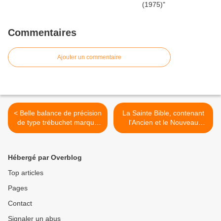
Commentaires
Ajouter un commentaire
< Belle balance de précision
La Sainte Bible, contenant
de type trébuchet marque
l'Ancien et le Nouveau
TRAYVOU
Testament, traduite en
français sur la vulgate, par
M. Le Maistre de Saci. >
Hébergé par Overblog
Top articles
Pages
Contact
Signaler un abus