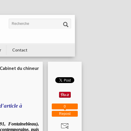
r
Contact
Cabinet du chineur
'article à
0
Repost
1, Fontainebleau),
 contemporaine, puis