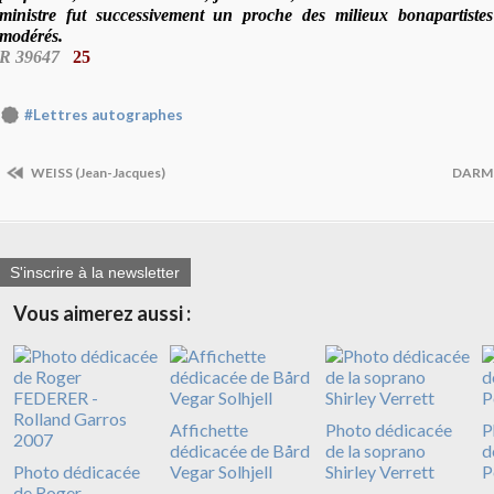
ministre fut successivement un proche des milieux bonapartistes 
modérés.
R 39647
25
#Lettres autographes
WEISS (Jean-Jacques)
DARME
S'inscrire à la newsletter
Vous aimerez aussi :
Affichette
Photo dédicacée
P
dédicacée de Bård
de la soprano
d
Photo dédicacée
Vegar Solhjell
Shirley Verrett
P
de Roger