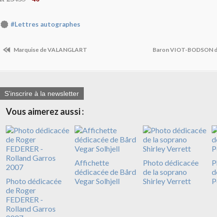
#Lettres autographes
Marquise de VALANGLART
Baron VIOT-BODSON 
S'inscrire à la newsletter
Vous aimerez aussi :
Affichette
Photo dédicacée
P
dédicacée de Bård
de la soprano
d
Photo dédicacée
Vegar Solhjell
Shirley Verrett
P
de Roger
FEDERER -
Rolland Garros