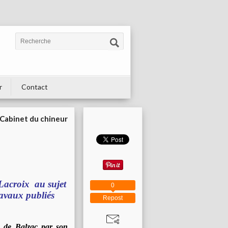
r
Contact
Cabinet du chineur
 Lacroix au sujet
0
ravaux publiés
Repost
e de Balzac par son