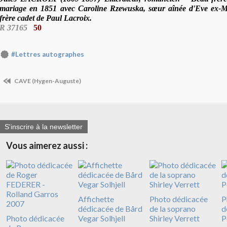
mariage en 1851 avec Caroline Rzewuska, sœur aînée d'Eve ex-M
frère cadet de Paul Lacroix.
R 37165
50
#Lettres autographes
CAVE (Hygen-Auguste)
S'inscrire à la newsletter
Vous aimerez aussi :
Affichette
Photo dédicacée
P
dédicacée de Bård
de la soprano
d
Photo dédicacée
Vegar Solhjell
Shirley Verrett
P