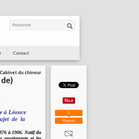
r
Contact
Cabinet du chineur
de)
ée à Léonce
0
ujet de la
Repost
876 à 1906. Natif du
 enseignants et les