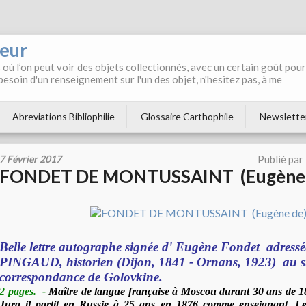
neur
où l’on peut voir des objets collectionnés, avec un certain goût pour
 besoin d'un renseignement sur l'un des objet, n'hesitez pas, à me
Abreviations Bibliophilie
Glossaire Carthophile
Newslette
7 Février 2017
Publié par
FONDET DE MONTUSSAINT (Eugène 
Belle lettre autographe signée d' Eugène Fondet adress
PINGAUD, historien (Dijon, 1841 - Ornans, 1923) au s
correspondance de Golovkine.
2 pages.
-
Maître de langue française à Moscou durant 30 ans de 1
Jura il partit en Russie à 25 ans en 1876 comme enseignant. Les