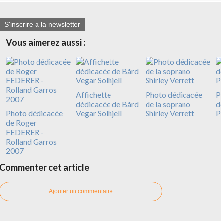
S'inscrire à la newsletter
Vous aimerez aussi :
Affichette
Photo dédicacée
P
dédicacée de Bård
de la soprano
d
Photo dédicacée
Vegar Solhjell
Shirley Verrett
P
de Roger
FEDERER -
Rolland Garros
2007
Commenter cet article
Ajouter un commentaire