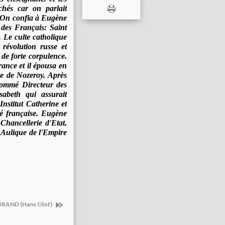
rchés car on parlait
. On confia à Eugène
 des Français: Saint
. Le culte catholique
révolution russe et
de forte corpulence.
rance et il épousa en
nne de Nozeroy. Après
nommé Directeur des
isabeth qui assurait
nstitut Catherine et
té française. Eugène
 Chancellerie d'Etat.
t Aulique de l'Empire
RAND (Hans Olof)