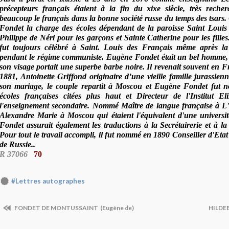
précepteurs français étaient à la fin du xixe siècle, très reche
beaucoup le français dans la bonne société russe du temps des tsars
Fondet la charge des écoles dépendant de la paroisse Saint Louis
Philippe de Néri pour les garçons et Sainte Catherine pour les filles
fut toujours célébré à Saint. Louis des Français même après la 
pendant le régime communiste. Eugène Fondet était un bel homme, 
son visage portait une superbe barbe noire. Il revenait souvent en F
1881, Antoinette Griffond originaire d’une vieille famille jurassie
son mariage, le couple repartit à Moscou et Eugène Fondet fut 
écoles françaises citées plus haut et Directeur de l'Institut El
l'enseignement secondaire. Nommé Maître de langue française à L'I
Alexandre Marie à Moscou qui étaient l'équivalent d'une universi
Fondet assurait également les traductions à la Secrétairerie et à la
Pour tout le travail accompli, il fut nommé en 1890 Conseiller d'Eta
de Russie..
R 37066
70
#Lettres autographes
FONDET DE MONTUSSAINT (Eugène de)
HILDEB