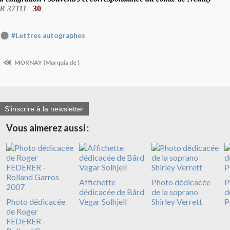
R 37111
30
#Lettres autographes
MORNAY (Marquis de )
S'inscrire à la newsletter
Vous aimerez aussi :
Affichette
Photo dédicacée
P
dédicacée de Bård
de la soprano
d
Photo dédicacée
Vegar Solhjell
Shirley Verrett
P
de Roger
FEDERER -