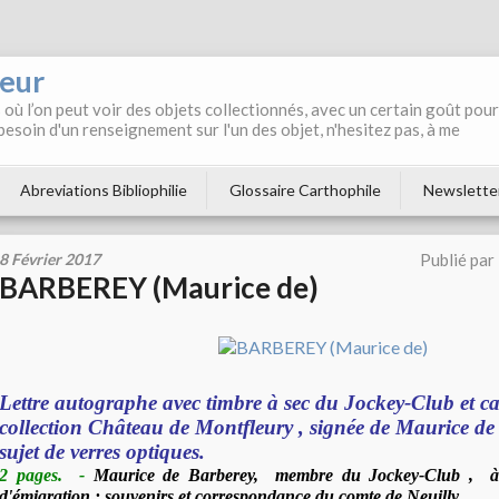
neur
où l’on peut voir des objets collectionnés, avec un certain goût pour
 besoin d'un renseignement sur l'un des objet, n'hesitez pas, à me
Abreviations Bibliophilie
Glossaire Carthophile
Newslette
8 Février 2017
Publié par
BARBEREY (Maurice de)
Lettre autographe avec timbre à sec du Jockey-Club et ca
collection Château de Montfleury , signée de Maurice d
sujet de verres optiques.
2 pages.
-
Maurice de Barberey, membre du Jockey-Club , à
d'émigration : souvenirs et correspondance du comte de Neuilly