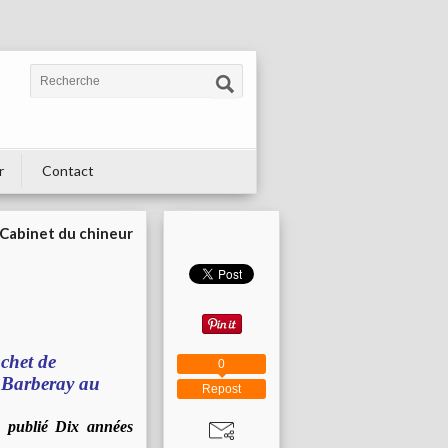
r
Contact
Cabinet du chineur
chet de
0
e Barberay au
Repost
 publié Dix années