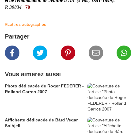
et de réhabilitation de Jeanne d'Arc (5 vol., 1841-1849).
R 39834
70
#Lettres autographes
Partager
Vous aimerez aussi
Photo dédicacée de Roger FEDERER -
Rolland Garros 2007
Affichette dédicacée de Bård Vegar
Solhjell