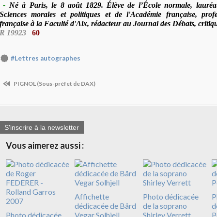
-
Né à Paris, le 8 août 1829. Élève de l’École normale, lauréa
Sciences morales et politiques et de l'Académie française, profe
française à la Faculté d'Aix, rédacteur au Journal des Débats, critiqu
R 19923
60
#Lettres autographes
PIGNOL (Sous-préfet de DAX)
S'inscrire à la newsletter
Vous aimerez aussi :
Affichette
Photo dédicacée
P
dédicacée de Bård
de la soprano
d
Photo dédicacée
Vegar Solhjell
Shirley Verrett
P