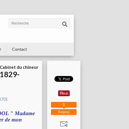
r
Contact
Cabinet du chineur
1829-
0
Repost
ADOL " Madame
der de mon