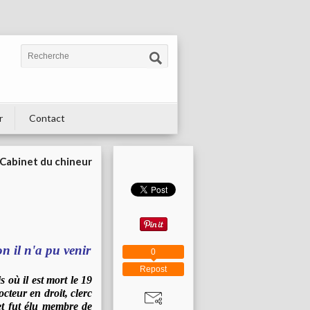
r
Contact
Cabinet du chineur
n il n'a pu venir
0
Repost
 où il est mort le 19
octeur en droit, clerc
et fut élu membre de