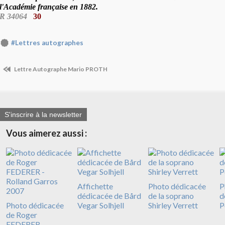
l'Académie française en 1882.
R 34064
30
#Lettres autographes
Lettre Autographe Mario PROTH
S'inscrire à la newsletter
Vous aimerez aussi :
Affichette
Photo dédicacée
P
dédicacée de Bård
de la soprano
d
Photo dédicacée
Vegar Solhjell
Shirley Verrett
P
de Roger
FEDERER -